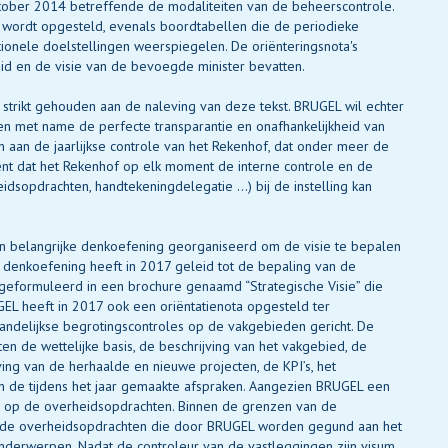
ktober 2014 betreffende de modaliteiten van de beheerscontrole.
a wordt opgesteld, evenals boordtabellen die de periodieke
tionele doelstellingen weerspiegelen. De oriënteringsnota's
eid en de visie van de bevoegde minister bevatten.
 strikt gehouden aan de naleving van deze tekst. BRUGEL wil echter
en met name de perfecte transparantie en onafhankelijkheid van
aan de jaarlijkse controle van het Rekenhof, dat onder meer de
ent dat het Rekenhof op elk moment de interne controle en de
dsopdrachten, handtekeningdelegatie …) bij de instelling kan
n belangrijke denkoefening georganiseerd om de visie te bepalen
 denkoefening heeft in 2017 geleid tot de bepaling van de
 geformuleerd in een brochure genaamd “Strategische Visie” die
L heeft in 2017 ook een oriëntatienota opgesteld ter
aandelijkse begrotingscontroles op de vakgebieden gericht. De
en de wettelijke basis, de beschrijving van het vakgebied, de
ing van de herhaalde en nieuwe projecten, de KPI’s, het
n de tijdens het jaar gemaakte afspraken. Aangezien BRUGEL een
g op de overheidsopdrachten. Binnen de grenzen van de
st de overheidsopdrachten die door BRUGEL worden gegund aan het
nderwerpen. Nadat de controleur van de vastleggingen zijn visum