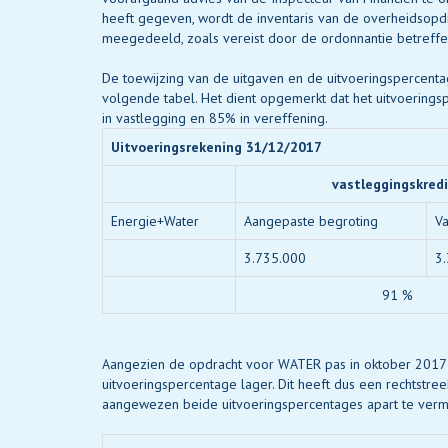
heeft gegeven, wordt de inventaris van de overheidsop
meegedeeld, zoals vereist door de ordonnantie betreffe
De toewijzing van de uitgaven en de uitvoeringspercentage
volgende tabel. Het dient opgemerkt dat het uitvoerings
in vastlegging en 85% in vereffening.
Uitvoeringsrekening 31/12/2017
vastleggingskred
Energie+Water
Aangepaste begroting
V
3.735.000
3
91 %
Aangezien de opdracht voor WATER pas in oktober 2017 b
uitvoeringspercentage lager. Dit heeft dus een rechtstre
aangewezen beide uitvoeringspercentages apart te verm