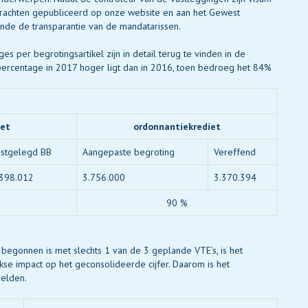
drachten gepubliceerd op onze website en aan het Gewest
nde de transparantie van de mandatarissen.
s per begrotingsartikel zijn in detail terug te vinden in de
percentage in 2017 hoger ligt dan in 2016, toen bedroeg het 84%
iet
ordonnantiekrediet
astgelegd BB
Aangepaste begroting
Vereffend
.398.012
3.756.000
3.370.394
90 %
egonnen is met slechts 1 van de 3 geplande VTE’s, is het
ekse impact op het geconsolideerde cijfer. Daarom is het
elden.