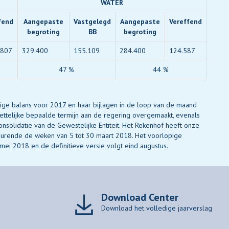
WATER
fend
Aangepaste
Vastgelegd
Aangepaste
Vereffend
begroting
BB
begroting
.807
329.400
155.109
284.400
124.587
47 %
44 %
ge balans voor 2017 en haar bijlagen in de loop van de maand
telijke bepaalde termijn aan de regering overgemaakt, evenals
nsolidatie van de Gewestelijke Entiteit. Het Rekenhof heeft onze
urende de weken van 5 tot 30 maart 2018. Het voorlopige
mei 2018 en de definitieve versie volgt eind augustus.
Download Center
Download het volledige jaarverslag