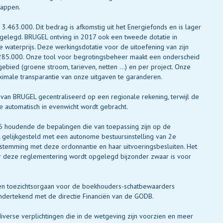
tappen.
.463.000. Dit bedrag is afkomstig uit het Energiefonds en is lager
tgelegd. BRUGEL ontving in 2017 ook een tweede dotatie in
waterprijs. Deze werkingsdotatie voor de uitoefening van zijn
 285.000. Onze tool voor begrotingsbeheer maakt een onderscheid
ebied (groene stroom, tarieven, netten ...) en per project. Onze
imale transparantie van onze uitgaven te garanderen.
rie van BRUGEL gecentraliseerd op een regionale rekening, terwijl de
e automatisch in evenwicht wordt gebracht.
6 houdende de bepalingen die van toepassing zijn op de
gelijkgesteld met een autonome bestuursinstelling van 2e
stemming met deze ordonnantie en haar uitvoeringsbesluiten. Het
or deze reglementering wordt opgelegd bijzonder zwaar is voor
n toezichtsorgaan voor de boekhouders-schatbewaarders
dertekend met de directie Financiën van de GODB.
erse verplichtingen die in de wetgeving zijn voorzien en meer