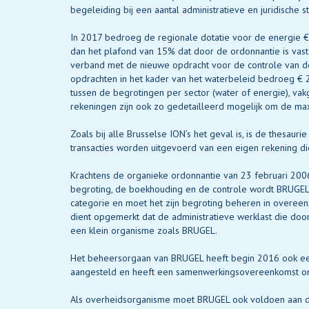
begeleiding bij een aantal administratieve en juridische s
In 2017 bedroeg de regionale dotatie voor de energie € 3
dan het plafond van 15% dat door de ordonnantie is vas
verband met de nieuwe opdracht voor de controle van de 
opdrachten in het kader van het waterbeleid bedroeg €
tussen de begrotingen per sector (water of energie), vakg
rekeningen zijn ook zo gedetailleerd mogelijk om de max
Zoals bij alle Brusselse ION’s het geval is, is de thesau
transacties worden uitgevoerd van een eigen rekening di
Krachtens de organieke ordonnantie van 23 februari 200
begroting, de boekhouding en de controle wordt BRUGEL 
categorie en moet het zijn begroting beheren in overeen
dient opgemerkt dat de administratieve werklast die do
een klein organisme zoals BRUGEL.
Het beheersorgaan van BRUGEL heeft begin 2016 ook ee
aangesteld en heeft een samenwerkingsovereenkomst on
Als overheidsorganisme moet BRUGEL ook voldoen aan div