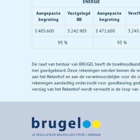
ENERGIE
Aangepaste
Vastgelegd
Aangepaste
Veref
begroting
BB
begroting
3.405.600
3.242.903
3.471.600
3.245
95 %
93 %
De raad van bestuur van BRUGEL heeft de boekhoudkundi
mei goedgekeurd. Deze rekeningen werden binnen de wet
aan het Rekenhof en aan de verantwoordelijke voor de co
rekeningen aandachtig onderzocht voor goedkeuring ged
verslag van het Rekenhof wordt verwacht in de loop van 