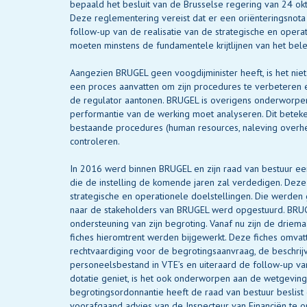
bepaald het besluit van de Brusselse regering van 24 o
Deze reglementering vereist dat er een oriënteringsnot
follow-up van de realisatie van de strategische en opera
moeten minstens de fundamentele krijtlijnen van het bel
Aangezien BRUGEL geen voogdijminister heeft, is het niet
een proces aanvatten om zijn procedures te verbeteren 
de regulator aantonen. BRUGEL is overigens onderworpen 
performantie van de werking moet analyseren. Dit betek
bestaande procedures (human resources, naleving overhei
controleren.
In 2016 werd binnen BRUGEL en zijn raad van bestuur ee
die de instelling de komende jaren zal verdedigen. Deze
strategische en operationele doelstellingen. Die werden
naar de stakeholders van BRUGEL werd opgestuurd. BRUGE
ondersteuning van zijn begroting. Vanaf nu zijn de driem
fiches hieromtrent werden bijgewerkt. Deze fiches omvatt
rechtvaardiging voor de begrotingsaanvraag, de beschrijv
personeelsbestand in VTE’s en uiteraard de follow-up va
dotatie geniet, is het ook onderworpen aan de wetgevin
begrotingsordonnantie heeft de raad van bestuur besli
voorafgaand advies van de Inspecteur van Financiën te o