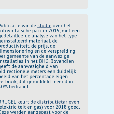
Publicatie van de
studie
over het
fotovoltaïsche park in 2015, met een
gedetailleerde analyse van het type
geïnstalleerd materiaal, de
productiviteit, de prijs, de
dimensionering en de verspreiding
per gemeente van de aanwezige
installaties in het BHG. Bovendien
geeft de aanwezigheid van
bidirectionele meters een duidelijk
beeld van het percentage eigen
verbruik, dat gemiddeld meer dan
50% bedraagt.
BRUGEL
keurt de distributietarieven
(elektriciteit en gas) voor 2018 goed.
Deze werden aangepast voor de