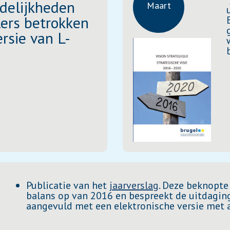
de­lijkheden
Maart
lers betrokken
ersie van L-
.
Publicatie van het
jaarverslag
. Deze beknopte
balans op van 2016 en bespreekt de uitdagin
aangevuld met een elektronische versie met a