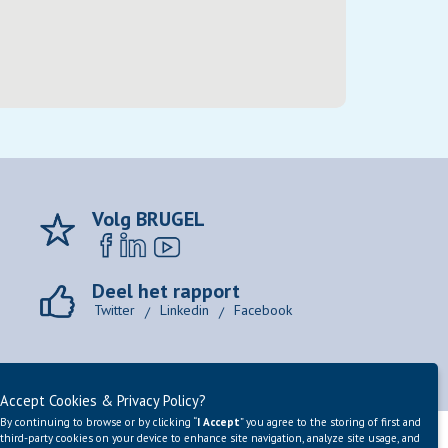
Volg BRUGEL
Deel het rapport
Twitter
Linkedin
Facebook
/
/
Accept Cookies & Privacy Policy?
By continuing to browse or by clicking “
I Accept
” you agree to the storing of first and
third-party cookies on your device to enhance site navigation, analyze site usage, and
www.brugel.brussels