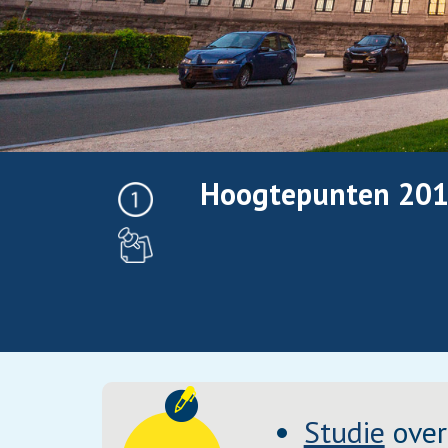
Hoogtepunten 20
Studie
over