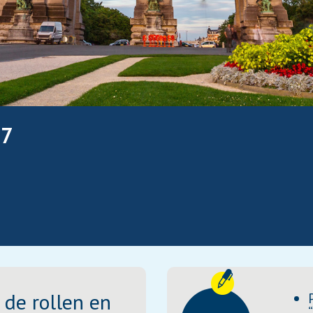
17
 de rollen en
“