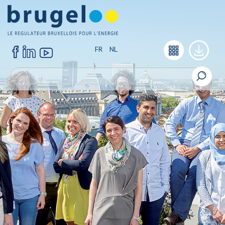
FR
NL